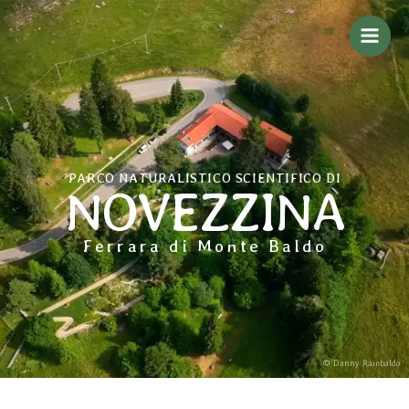
Vai
al
contenuto
PARCO NATURALISTICO SCIENTIFICO DI
NOVEZZINA
Ferrara di Monte Baldo
© Danny Rambaldo