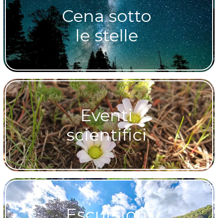
Cena sotto
le stelle
Eventi
scientifici
Escursioni