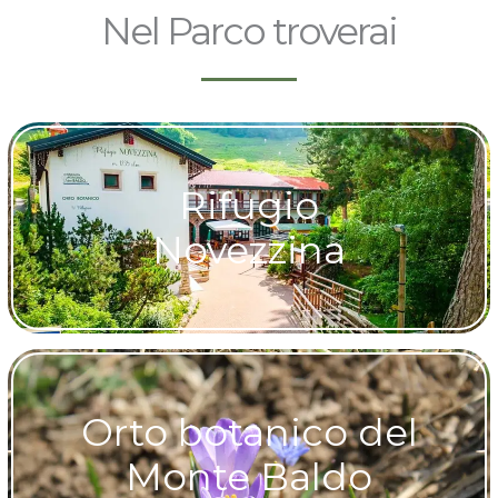
Nel Parco troverai
Rifugio
Novezzina
Orto botanico del
Monte Baldo