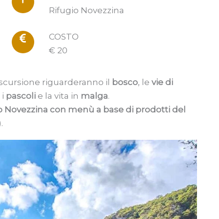
Rifugio Novezzina
COSTO
€ 20
scursione riguarderanno il
bosco
, le
vie di
 i
pascoli
e la vita in
malga
.
io Novezzina con menù a base di prodotti del
.