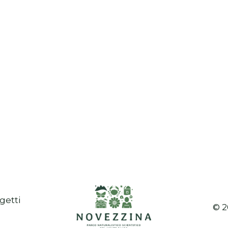
getti
© 