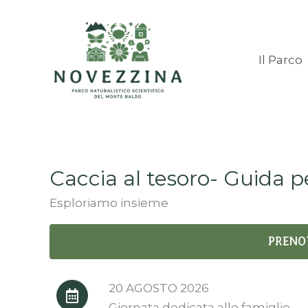
Vai
al
contenuto
Il Parco
Caccia al tesoro- Guida p
Esploriamo insieme
PRENO
20 AGOSTO 2026
Giornata dedicata alle famiglie