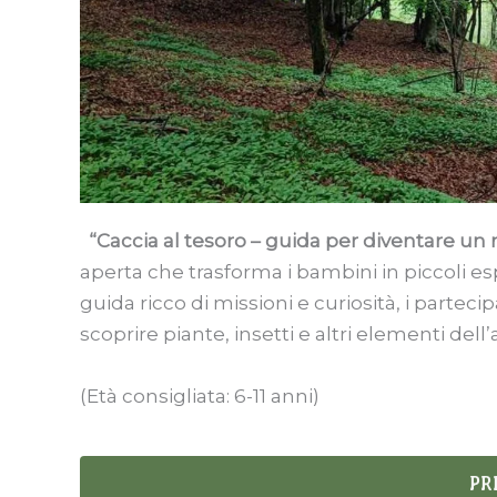
“Caccia al tesoro – guida per diventare un 
aperta che trasforma i bambini in piccoli esp
guida ricco di missioni e curiosità, i parteci
scoprire piante, insetti e altri elementi de
(Età consigliata: 6-11 anni)
PR