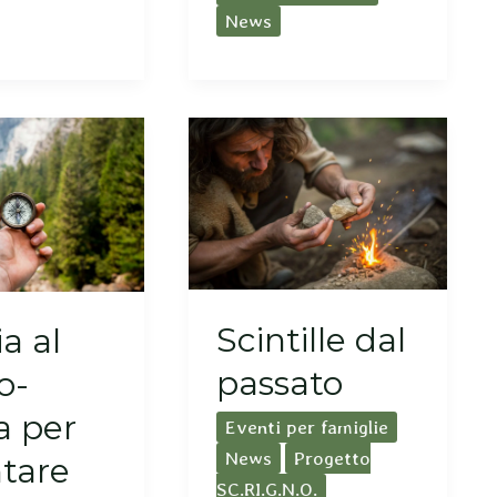
News
Scintille dal
a al
passato
o-
a per
Eventi per famiglie
News
Progetto
ntare
SC.RI.G.N.O.