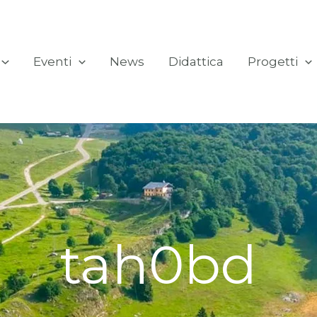
Eventi
News
Didattica
Progetti
tah0bd