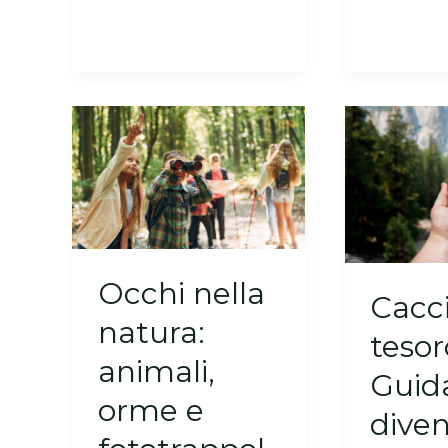
Occhi nella
Cacci
natura:
tesor
animali,
Guid
orme e
dive