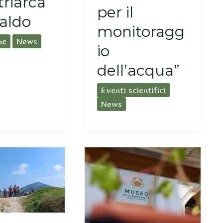
triarca
per il
Baldo
monitoragg
ne
News
io
dell’acqua”
Eventi scientifici
News