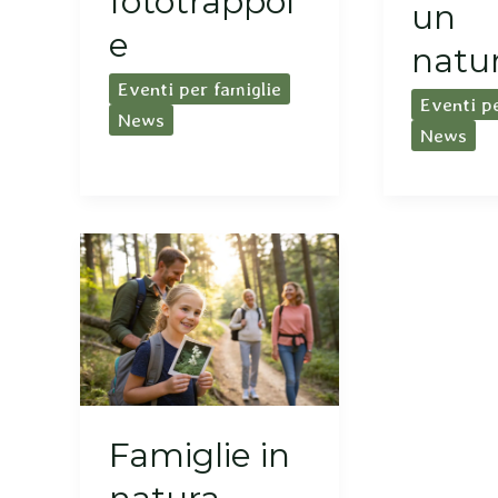
fototrappol
un
e
natur
Eventi per famiglie
Eventi p
News
News
Famiglie in