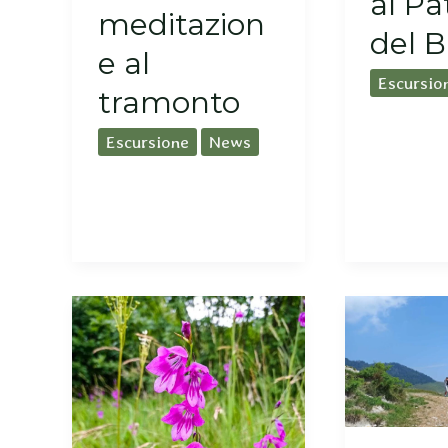
al Pa
meditazion
del 
e al
Escursio
tramonto
Escursione
News