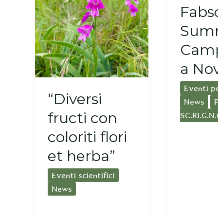
Fabs
Sum
Camp
a No
Eventi p
“Diversi
News
fructi con
SC.RI.G.N.
coloriti flori
et herba”
Eventi scientifici
News