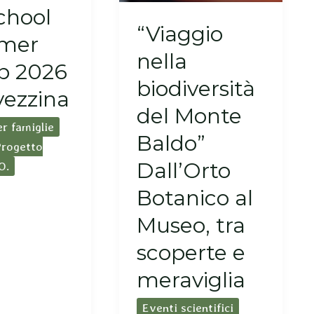
chool
“Viaggio
mer
nella
 2026
biodiversità
vezzina
del Monte
er famiglie
Baldo”
Progetto
Dall’Orto
O.
Botanico al
Museo, tra
scoperte e
meraviglia
Eventi scientifici