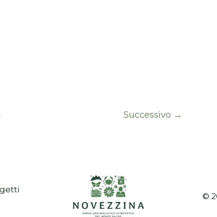
4
Successivo
→
getti
© 