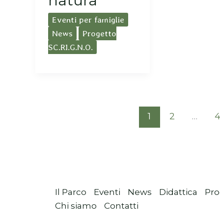
natura
Eventi per famiglie
News
Progetto
SC.RI.G.N.O.
1
2
…
Il Parco
Eventi
News
Didattica
Pro
Chi siamo
Contatti