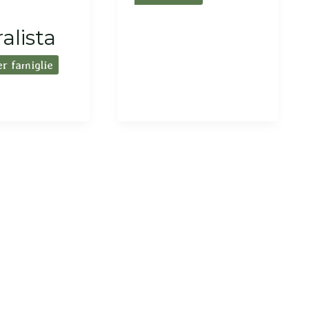
alista
er famiglie